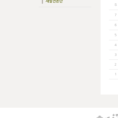
재발견논단
8
7
6
5
4
3
2
1