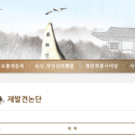
재발견논단
호
제 목