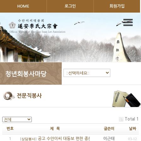
HOME
로그인
회원가입
전문직봉사
Total 1
번호
제 목
글쓴이
날짜
1
공고 수안이씨 대동보 편찬 종문수단 접수
이근태
03-12
[
상담봉사
]