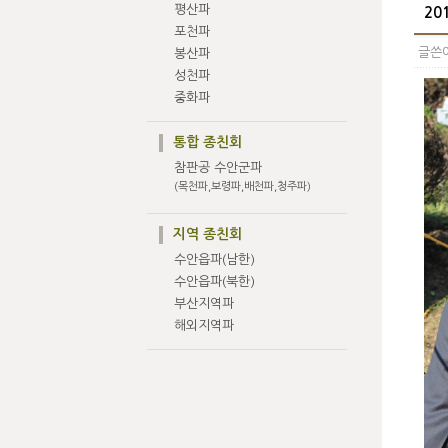
평산파
20
포천파
글쓴이
봉산파
성천파
중화파
통합 종친회
참판공 수안군파
(목천파,보령파,배천파,청주파)
지역 종친회
수안읍파(남한)
수안읍파(북한)
부산지역파
해외지역파