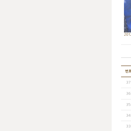
201
번
37
36
35
34
33