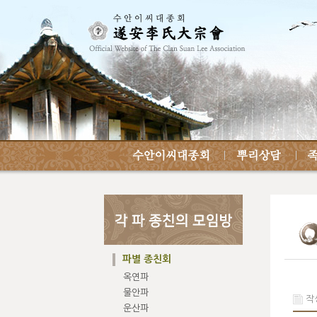
파별 종친회
옥연파
물안파
작성
운산파