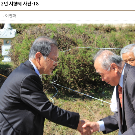
12년 시향제 사진-18
 :
이진화