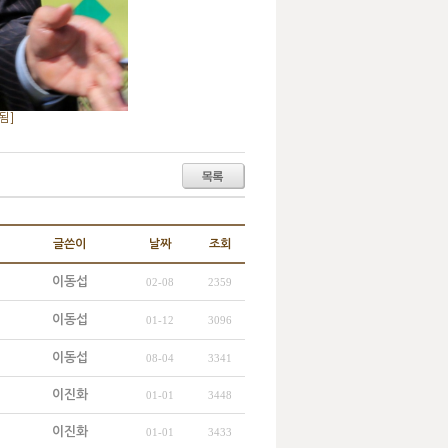
됨]
글쓴이
날짜
조회
이동섭
02-08
2359
이동섭
01-12
3096
이동섭
08-04
3341
이진화
01-01
3448
이진화
01-01
3433