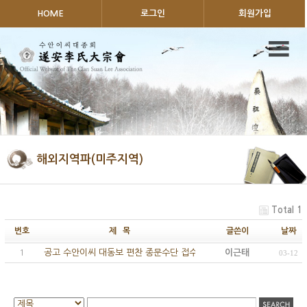
HOME
로그인
회원가입
해외지역파(미주지역)
Total 1
번호
제 목
글쓴이
날짜
1
공고 수안이씨 대동보 편찬 종문수단 접수
이근태
03-12